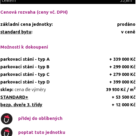
celkem
55,8m
Cenová rozvaha (ceny vč. DPH)
základní cena jednotky:
prodáno
standard bytu
:
v ceně
Možnosti k dokoupení
parkovací stání - typ A
+ 339 000 Kč
parkovací stání - typ B
+ 299 000 Kč
parkovací stání - typ C
+ 279 000 Kč
parkovací stání - typ D
+ 399 000 Kč
2
sklep:
cena dle výměry
39 930 Kč / m
STANDARD+
+ 53 500 Kč
bezp. dveře 3. třídy
+ 12 000 Kč
přidej do oblíbených
poptat tuto jednotku