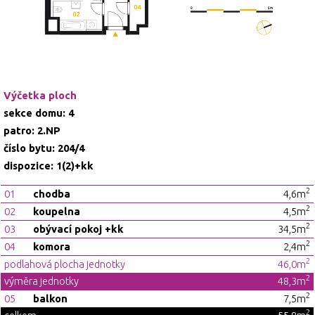
Výčetka ploch
sekce domu: 4
patro: 2.NP
číslo bytu: 204/4
dispozice: 1(2)+kk
2
01
chodba
4,6m
2
02
koupelna
4,5m
2
03
obývací pokoj +kk
34,5m
2
04
komora
2,4m
2
podlahová plocha jednotky
46,0m
2
výměra jednotky
48,3m
2
05
balkon
7,5m
2