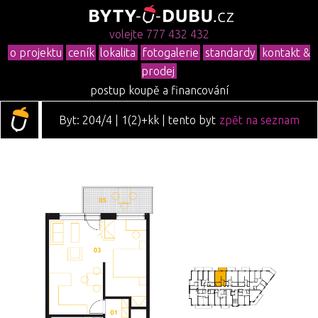
volejte 777 432 432
o projektu
ceník
lokalita
fotogalerie
standardy
kontakt &
prodej
postup koupě a financování
Byt: 204/4 | 1(2)+kk | tento byt
zpět na seznam
je již prodán