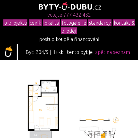
volejte 777 432 432
o projektu
ceník
lokalita
fotogalerie
standardy
kontakt &
prodej
postup koupě a financování
Byt: 204/5 | 1+kk | tento byt je
zpět na seznam
již prodán