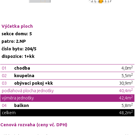
Výčetka ploch
sekce domu: 5
patro: 2.NP
číslo bytu: 204/5
dispozice: 1+kk
2
01
chodba
4,0m
2
02
koupelna
5,5m
2
03
obývací pokoj +kk
30,9m
2
podlahová plocha jednotky
40,4m
2
výměra jednotky
42,4m
2
04
balkon
5,8m
2
celkem
48,2m
Cenová rozvaha (ceny vč. DPH)