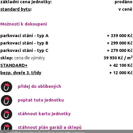
základní cena jednotky:
prodáno
standard bytu
:
v ceně
Možnosti k dokoupení
parkovací stání - typ A
+ 339 000 Kč
parkovací stání - typ B
+ 299 000 Kč
parkovací stání - typ C
+ 279 000 Kč
2
sklep:
cena dle výměry
39 930 Kč / m
STANDARD+
+ 42 100 Kč
bezp. dveře 3. třídy
+ 12 000 Kč
přidej do oblíbených
poptat tuto jednotku
stáhnout kartu jednotky
stáhnout plán garáží a sklepů