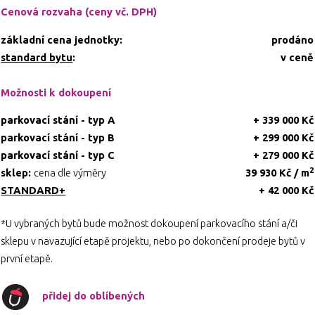
Cenová rozvaha (ceny vč. DPH)
základní cena jednotky:
prodáno
standard bytu
:
v ceně
Možnosti k dokoupení
parkovací stání - typ A
+ 339 000 Kč
parkovací stání - typ B
+ 299 000 Kč
parkovací stání - typ C
+ 279 000 Kč
2
sklep:
cena dle výměry
39 930 Kč / m
STANDARD+
+ 42 000 Kč
*U vybraných bytů bude možnost dokoupení parkovacího stání a/či
sklepu v navazující etapě projektu, nebo po dokončení prodeje bytů v
první etapě.
přidej do oblíbených