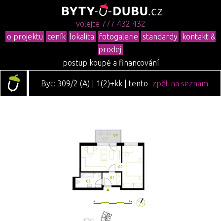
volejte 777 432 432
o projektu
ceník
lokalita
fotogalerie
standardy
kontakt &
prodej
postup koupě a financování
Byt: 309/2 (A) | 1(2)+kk | tento
zpět na seznam
byt je již prodán