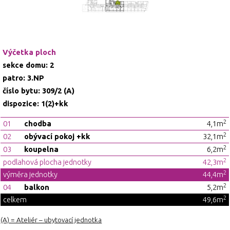
Výčetka ploch
sekce domu: 2
patro: 3.NP
číslo bytu: 309/2 (A)
dispozice: 1(2)+kk
2
01
chodba
4,1m
2
02
obývací pokoj +kk
32,1m
2
03
koupelna
6,2m
2
podlahová plocha jednotky
42,3m
2
výměra jednotky
44,4m
2
04
balkon
5,2m
2
celkem
49,6m
(A) = Ateliér – ubytovací jednotka