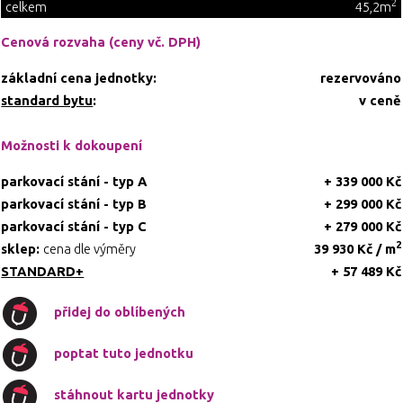
2
celkem
45,2m
Cenová rozvaha (ceny vč. DPH)
základní cena jednotky:
rezervováno
standard bytu
:
v ceně
Možnosti k dokoupení
parkovací stání - typ A
+ 339 000 Kč
parkovací stání - typ B
+ 299 000 Kč
parkovací stání - typ C
+ 279 000 Kč
2
sklep:
cena dle výměry
39 930 Kč / m
STANDARD+
+ 57 489 Kč
přidej do oblíbených
poptat tuto jednotku
stáhnout kartu jednotky