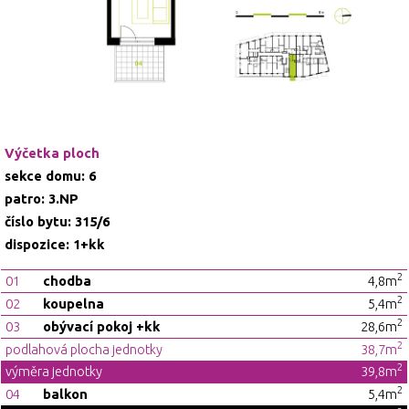
Výčetka ploch
sekce domu: 6
patro: 3.NP
číslo bytu: 315/6
dispozice: 1+kk
2
01
chodba
4,8m
2
02
koupelna
5,4m
2
03
obývací pokoj +kk
28,6m
2
podlahová plocha jednotky
38,7m
2
výměra jednotky
39,8m
2
04
balkon
5,4m