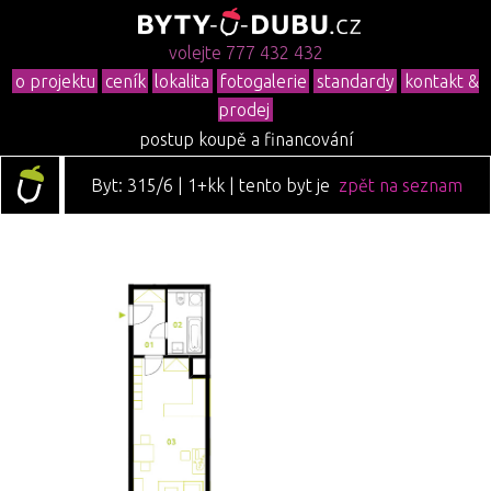
volejte 777 432 432
o projektu
ceník
lokalita
fotogalerie
standardy
kontakt &
prodej
postup koupě a financování
Byt: 315/6 | 1+kk | tento byt je
zpět na seznam
již rezervován