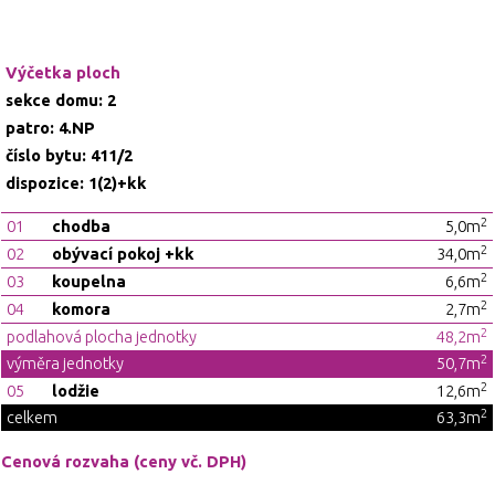
Výčetka ploch
sekce domu: 2
patro: 4.NP
číslo bytu: 411/2
dispozice: 1(2)+kk
2
01
chodba
5,0m
2
02
obývací pokoj +kk
34,0m
2
03
koupelna
6,6m
2
04
komora
2,7m
2
podlahová plocha jednotky
48,2m
2
výměra jednotky
50,7m
2
05
lodžie
12,6m
2
celkem
63,3m
Cenová rozvaha (ceny vč. DPH)