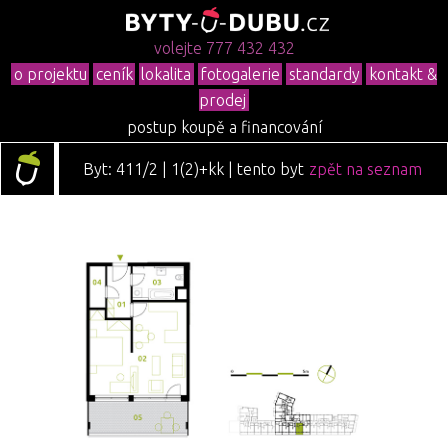
volejte 777 432 432
o projektu
ceník
lokalita
fotogalerie
standardy
kontakt &
prodej
postup koupě a financování
Byt: 411/2 | 1(2)+kk | tento byt
zpět na seznam
je již prodán