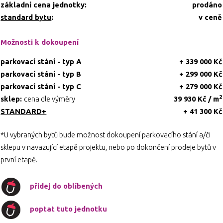
základní cena jednotky:
prodáno
standard bytu
:
v ceně
Možnosti k dokoupení
parkovací stání - typ A
+ 339 000 Kč
parkovací stání - typ B
+ 299 000 Kč
parkovací stání - typ C
+ 279 000 Kč
2
sklep:
cena dle výměry
39 930 Kč / m
STANDARD+
+ 41 300 Kč
*U vybraných bytů bude možnost dokoupení parkovacího stání a/či
sklepu v navazující etapě projektu, nebo po dokončení prodeje bytů v
první etapě.
přidej do oblíbených
poptat tuto jednotku