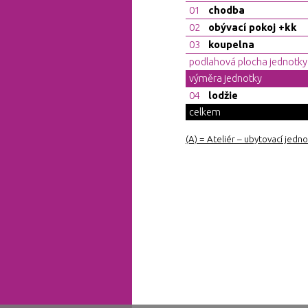
01
chodba
02
obývací pokoj +kk
03
koupelna
podlahová plocha jednotky
výměra jednotky
04
lodžie
celkem
(A) = Ateliér – ubytovací jedn