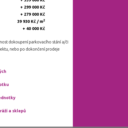
+ 299 000 Kč
+ 279 000 Kč
2
39 930 Kč / m
+ 40 000 Kč
ost dokoupení parkovacího stání a/či
ojektu, nebo po dokončení prodeje
ných
otku
ednotky
ráží a sklepů
F