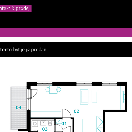
ntakt & prodej
 tento byt je již prodán