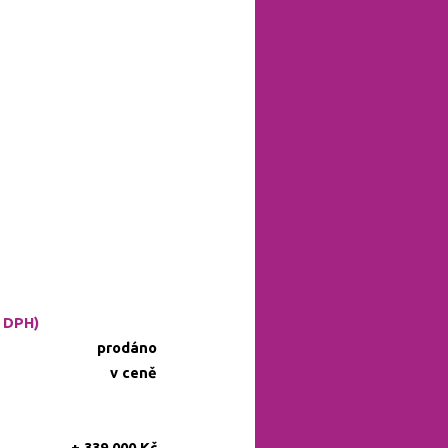
. DPH)
prodáno
v ceně
+ 339 000 Kč