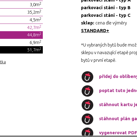
2
3,0m
parkovací stání - typ B
2
35,2m
parkovací stání - typ C
2
4,5m
sklep:
cena dle výměry
2
42,7m
STANDARD+
2
44,8m
2
6,9m
*U vybraných bytů bude možn
2
51,7m
sklepu v navazující etapě pr
bytů v první etapě.
otka
přidej do oblíbe
poptat tuto jedn
stáhnout kartu j
stáhnout plán ga
vygenerovat PD