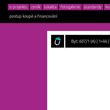
o projektu
ceník
lokalita
fotogalerie
standardy
ko
postup koupě a financování
Byt: 607/1 (A) | 1+kk |