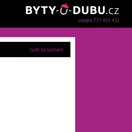
volejte 777 432 432
zpět na seznam