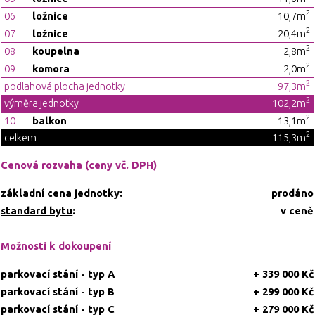
2
06
ložnice
10,7m
2
07
ložnice
20,4m
2
08
koupelna
2,8m
2
09
komora
2,0m
2
podlahová plocha jednotky
97,3m
2
výměra jednotky
102,2m
2
10
balkon
13,1m
2
celkem
115,3m
Cenová rozvaha (ceny vč. DPH)
základní cena jednotky:
prodáno
standard bytu
:
v ceně
Možnosti k dokoupení
parkovací stání - typ A
+ 339 000 Kč
parkovací stání - typ B
+ 299 000 Kč
parkovací stání - typ C
+ 279 000 Kč