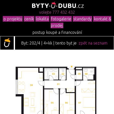
volejte 777 432 432
o projektu
ceník
lokalita
fotogalerie
standardy
kontakt &
prodej
postup koupě a financování
Byt: 202/4 | 4+kk | tento byt je
zpět na seznam
již prodán