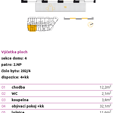
Výčetka ploch
sekce domu: 4
patro: 2.NP
číslo bytu: 202/4
dispozice: 4+kk
2
01
chodba
12,2m
2
02
WC
2,1m
2
03
koupelna
3,4m
2
04
obývací pokoj +kk
32,1m
2
05
ložnice
11,6m