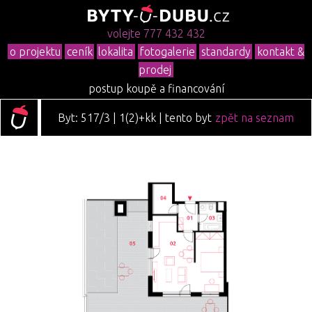
volejte 777 432 432
o projektu
ceník
lokalita
fotogalerie
standardy
kontakt &
prodej
postup koupě a financování
Byt: 517/3 | 1(2)+kk | tento byt
zpět na seznam
je již prodán