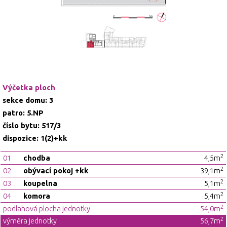
Výčetka ploch
sekce domu: 3
patro: 5.NP
číslo bytu: 517/3
dispozice: 1(2)+kk
2
01
chodba
4,5m
2
02
obývací pokoj +kk
39,1m
2
03
koupelna
5,1m
2
04
komora
5,4m
2
podlahová plocha jednotky
54,0m
2
výměra jednotky
56,7m