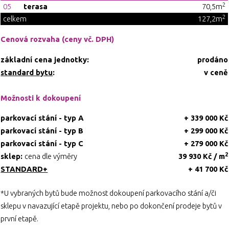
2
05
terasa
70,5m
2
celkem
127,2m
Cenová rozvaha (ceny vč. DPH)
základní cena jednotky:
prodáno
standard bytu
:
v ceně
Možnosti k dokoupení
parkovací stání - typ A
+ 339 000 Kč
parkovací stání - typ B
+ 299 000 Kč
parkovací stání - typ C
+ 279 000 Kč
2
sklep:
cena dle výměry
39 930 Kč / m
STANDARD+
+ 41 700 Kč
*U vybraných bytů bude možnost dokoupení parkovacího stání a/či
sklepu v navazující etapě projektu, nebo po dokončení prodeje bytů v
první etapě.