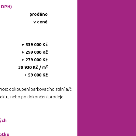
. DPH)
prodáno
v ceně
+ 339 000 Kč
+ 299 000 Kč
+ 279 000 Kč
2
39 930 Kč / m
+ 59 000 Kč
ost dokoupení parkovacího stání a/či
ojektu, nebo po dokončení prodeje
ných
otku