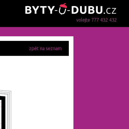
volejte 777 432 432
zpět na seznam