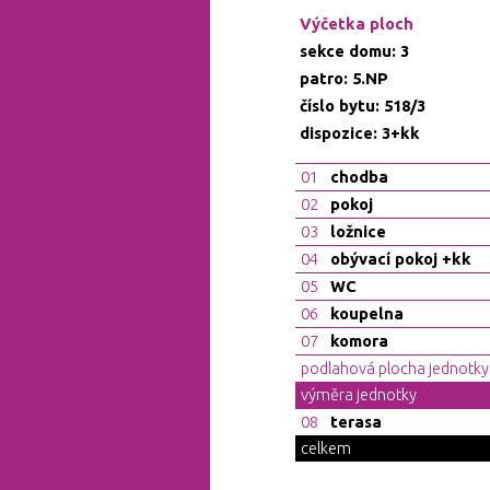
Výčetka ploch
sekce domu: 3
patro: 5.NP
číslo bytu: 518/3
dispozice: 3+kk
01
chodba
02
pokoj
03
ložnice
04
obývací pokoj +kk
05
WC
06
koupelna
07
komora
podlahová plocha jednotky
výměra jednotky
08
terasa
celkem