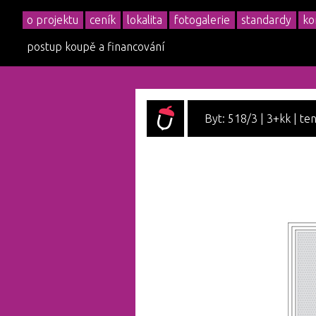
o projektu
ceník
lokalita
fotogalerie
standardy
ko
postup koupě a financování
Byt: 518/3 | 3+kk | ten