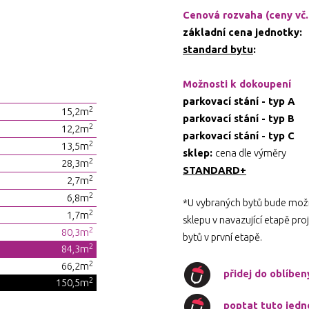
Cenová rozvaha (ceny vč
základní cena jednotky:
standard bytu
:
Možnosti k dokoupení
parkovací stání - typ A
2
15,2m
parkovací stání - typ B
2
12,2m
parkovací stání - typ C
2
13,5m
sklep:
cena dle výměry
2
28,3m
STANDARD+
2
2,7m
2
6,8m
*U vybraných bytů bude možn
2
1,7m
sklepu v navazující etapě pr
2
80,3m
bytů v první etapě.
2
84,3m
2
66,2m
přidej do oblíbe
2
150,5m
poptat tuto jedn