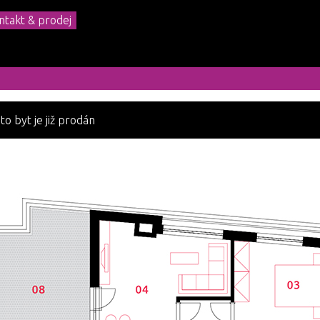
ntakt & prodej
to byt je již prodán