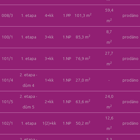
59,4
2
008/3
1. etapa
4+kk
1.PP
101,3 m
prodáno
2
m
8,7
2
100/1
1. etapa
3+kk
1.NP
85,3 m
prodáno
2
m
27,7
2
101/1
1. etapa
3+kk
1.NP
76,9 m
prodáno
2
m
2. etapa -
2
101/4
1+kk
1.NP
27,0 m
-
prodáno
dům 4
2. etapa -
24,0
2
101/5
2+kk
1.NP
63,6 m
prodáno
2
dům 5
m
12,6
2
102/1
1. etapa
1(2)+kk
1.NP
50,2 m
prodáno
2
m
2. etapa -
5,3