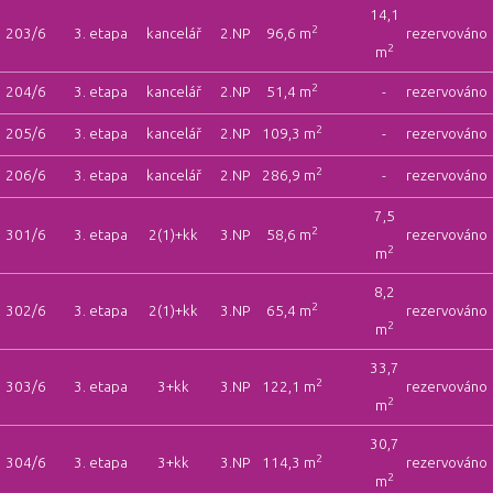
14,1
2
203/6
3. etapa
kancelář
2.NP
96,6 m
rezervováno
2
m
2
204/6
3. etapa
kancelář
2.NP
51,4 m
-
rezervováno
2
205/6
3. etapa
kancelář
2.NP
109,3 m
-
rezervováno
2
206/6
3. etapa
kancelář
2.NP
286,9 m
-
rezervováno
7,5
2
301/6
3. etapa
2(1)+kk
3.NP
58,6 m
rezervováno
2
m
8,2
2
302/6
3. etapa
2(1)+kk
3.NP
65,4 m
rezervováno
2
m
33,7
2
303/6
3. etapa
3+kk
3.NP
122,1 m
rezervováno
2
m
30,7
2
304/6
3. etapa
3+kk
3.NP
114,3 m
rezervováno
2
m