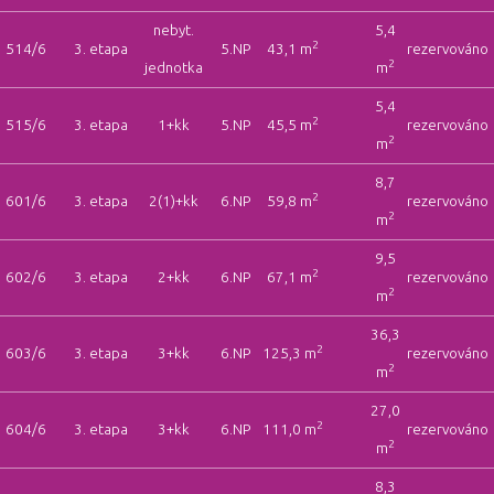
nebyt.
5,4
2
514/6
3. etapa
5.NP
43,1 m
rezervováno
2
jednotka
m
5,4
2
515/6
3. etapa
1+kk
5.NP
45,5 m
rezervováno
2
m
8,7
2
601/6
3. etapa
2(1)+kk
6.NP
59,8 m
rezervováno
2
m
9,5
2
602/6
3. etapa
2+kk
6.NP
67,1 m
rezervováno
2
m
36,3
2
603/6
3. etapa
3+kk
6.NP
125,3 m
rezervováno
2
m
27,0
2
604/6
3. etapa
3+kk
6.NP
111,0 m
rezervováno
2
m
8,3