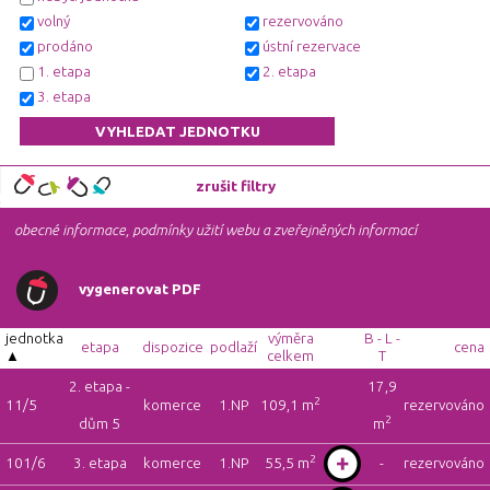
volný
rezervováno
prodáno
ústní rezervace
1. etapa
2. etapa
3. etapa
zrušit filtry
obecné informace, podmínky užití webu a zveřejněných informací
vygenerovat PDF
jednotka
výměra
B - L -
etapa
dispozice
podlaží
cena
celkem
T
2. etapa -
17,9
2
11/5
komerce
1.NP
109,1 m
rezervováno
2
dům 5
m
2
101/6
3. etapa
komerce
1.NP
55,5 m
-
rezervováno