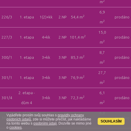
2
m
6,9
2
226/3
1. etapa
1(2)+kk
2.NP
54,4 m
prodáno
2
m
15,0
2
227/3
1. etapa
4+kk
2.NP
101,4 m
prodáno
2
m
8,7
2
300/1
1. etapa
3+kk
3.NP
85,3 m
prodáno
2
m
27,7
2
301/1
1. etapa
3+kk
3.NP
76,9 m
prodáno
2
m
2. etapa -
6,1
2
301/4
3+kk
3.NP
72,3 m
prodáno
2
dům 4
m
2. etapa -
6,8
Vyjádřete prosím svůj souhlas s
pravidly ochrany
2
301/5
2+kk
3.NP
53,1 m
prodáno
osobních údajů
, zde si můžete přečíst, jak nakládáme
SOUHLASÍM
2
dům 5
m
na tomto webu s
osobními údaji
. Dozvíte se mimo jiné
o
cookies
.