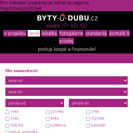
Pro odeslání poptávky je nutné se nejprve
registrovat/přihlásit.
volejte 777 432 432
o projektu
ceník
lokalita
fotogalerie
standardy
kontakt &
prodej
postup koupě a financování
filtr nemovitostí
1+kk
2(1)+kk
2+kk
3+kk
4+kk
1(2)+kk
3(4)+kk
komerce
kancelář
nebyt. jednotka