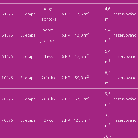
nebyt.
4,6
2
612/6
3. etapa
6.NP
37,6 m
rezervováno
2
jednotka
m
nebyt.
5,4
2
613/6
3. etapa
6.NP
43,0 m
rezervováno
2
jednotka
m
5,4
2
614/6
3. etapa
1+kk
6.NP
45,5 m
rezervováno
2
m
8,7
2
701/6
3. etapa
2(1)+kk
7.NP
59,8 m
rezervováno
2
m
9,5
2
702/6
3. etapa
2(1)+kk
7.NP
67,1 m
rezervováno
2
m
36,3
2
703/6
3. etapa
3+kk
7.NP
125,3 m
rezervováno
2
m
30,7