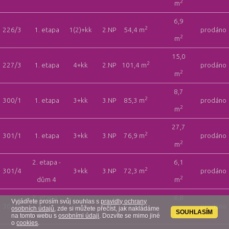
2
m
6,9
2
226/3
1. etapa
1(2)+kk
2.NP
54,4 m
prodáno
2
m
15,0
2
227/3
1. etapa
4+kk
2.NP
101,4 m
prodáno
2
m
8,7
2
300/1
1. etapa
3+kk
3.NP
85,3 m
prodáno
2
m
27,7
2
301/1
1. etapa
3+kk
3.NP
76,9 m
prodáno
2
m
2. etapa -
6,1
2
301/4
3+kk
3.NP
72,3 m
prodáno
2
dům 4
m
2. etapa -
6,8
Vyjádřete prosím svůj souhlas s
pravidly ochrany
2
301/5
2+kk
3.NP
53,1 m
prodáno
osobních údajů
, zde si můžete přečíst, jak nakládáme
SOUHLASÍM
2
dům 5
m
na tomto webu s
osobními údaji
. Dozvíte se mimo jiné
o
cookies
.