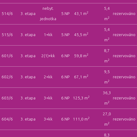
nebyt.
5,4
2
514/6
3. etapa
5.NP
43,1 m
rezervováno
2
jednotka
m
5,4
2
515/6
3. etapa
1+kk
5.NP
45,5 m
rezervováno
2
m
8,7
2
601/6
3. etapa
2(1)+kk
6.NP
59,8 m
rezervováno
2
m
9,5
2
602/6
3. etapa
2+kk
6.NP
67,1 m
rezervováno
2
m
36,3
2
603/6
3. etapa
3+kk
6.NP
125,3 m
rezervováno
2
m
27,0
2
604/6
3. etapa
3+kk
6.NP
111,0 m
rezervováno
2
m
8,3