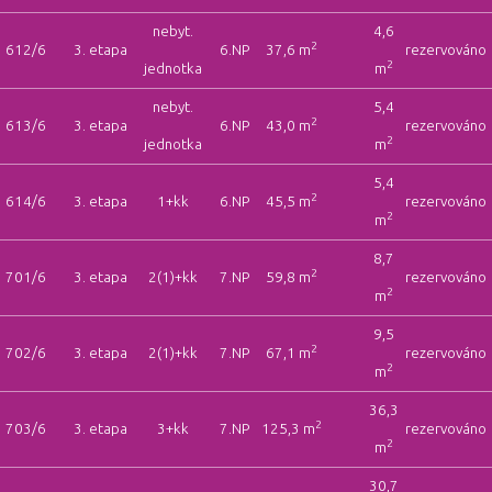
nebyt.
4,6
2
612/6
3. etapa
6.NP
37,6 m
rezervováno
2
jednotka
m
nebyt.
5,4
2
613/6
3. etapa
6.NP
43,0 m
rezervováno
2
jednotka
m
5,4
2
614/6
3. etapa
1+kk
6.NP
45,5 m
rezervováno
2
m
8,7
2
701/6
3. etapa
2(1)+kk
7.NP
59,8 m
rezervováno
2
m
9,5
2
702/6
3. etapa
2(1)+kk
7.NP
67,1 m
rezervováno
2
m
36,3
2
703/6
3. etapa
3+kk
7.NP
125,3 m
rezervováno
2
m
30,7