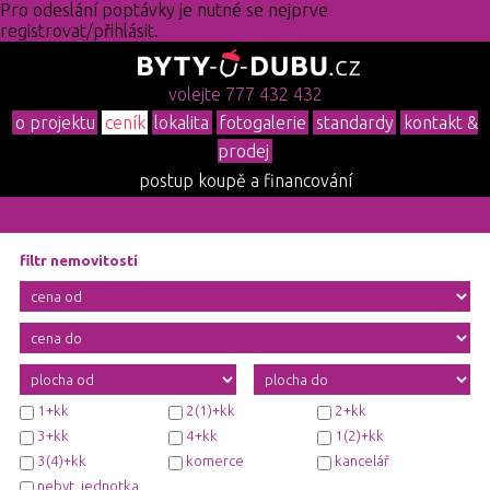
Pro odeslání poptávky je nutné se nejprve
registrovat/přihlásit.
volejte 777 432 432
o projektu
ceník
lokalita
fotogalerie
standardy
kontakt &
prodej
postup koupě a financování
filtr nemovitostí
1+kk
2(1)+kk
2+kk
3+kk
4+kk
1(2)+kk
3(4)+kk
komerce
kancelář
nebyt. jednotka