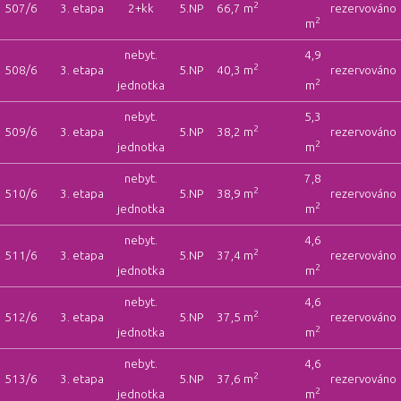
2
507/6
3. etapa
2+kk
5.NP
66,7 m
rezervováno
2
m
nebyt.
4,9
2
508/6
3. etapa
5.NP
40,3 m
rezervováno
2
jednotka
m
nebyt.
5,3
2
509/6
3. etapa
5.NP
38,2 m
rezervováno
2
jednotka
m
nebyt.
7,8
2
510/6
3. etapa
5.NP
38,9 m
rezervováno
2
jednotka
m
nebyt.
4,6
2
511/6
3. etapa
5.NP
37,4 m
rezervováno
2
jednotka
m
nebyt.
4,6
2
512/6
3. etapa
5.NP
37,5 m
rezervováno
2
jednotka
m
nebyt.
4,6
2
513/6
3. etapa
5.NP
37,6 m
rezervováno
2
jednotka
m