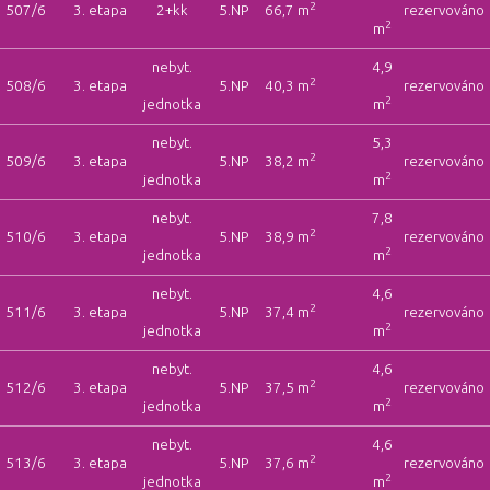
2
507/6
3. etapa
2+kk
5.NP
66,7 m
rezervováno
2
m
nebyt.
4,9
2
508/6
3. etapa
5.NP
40,3 m
rezervováno
2
jednotka
m
nebyt.
5,3
2
509/6
3. etapa
5.NP
38,2 m
rezervováno
2
jednotka
m
nebyt.
7,8
2
510/6
3. etapa
5.NP
38,9 m
rezervováno
2
jednotka
m
nebyt.
4,6
2
511/6
3. etapa
5.NP
37,4 m
rezervováno
2
jednotka
m
nebyt.
4,6
2
512/6
3. etapa
5.NP
37,5 m
rezervováno
2
jednotka
m
nebyt.
4,6
2
513/6
3. etapa
5.NP
37,6 m
rezervováno
2
jednotka
m