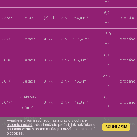
2
m
6,9
2
226/3
1. etapa
1(2)+kk
2.NP
54,4 m
prodáno
2
m
15,0
2
227/3
1. etapa
4+kk
2.NP
101,4 m
prodáno
2
m
8,7
2
300/1
1. etapa
3+kk
3.NP
85,3 m
prodáno
2
m
27,7
2
301/1
1. etapa
3+kk
3.NP
76,9 m
prodáno
2
m
2. etapa -
6,1
2
301/4
3+kk
3.NP
72,3 m
prodáno
2
dům 4
m
2. etapa -
6,8
Vyjádřete prosím svůj souhlas s
pravidly ochrany
2
301/5
2+kk
3.NP
53,1 m
prodáno
osobních údajů
, zde si můžete přečíst, jak nakládáme
SOUHLASÍM
2
dům 5
m
na tomto webu s
osobními údaji
. Dozvíte se mimo jiné
o
cookies
.