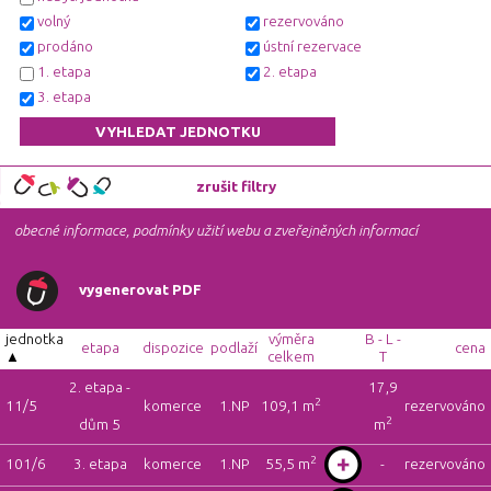
volný
rezervováno
prodáno
ústní rezervace
1. etapa
2. etapa
3. etapa
zrušit filtry
obecné informace, podmínky užití webu a zveřejněných informací
vygenerovat PDF
jednotka
výměra
B - L -
etapa
dispozice
podlaží
cena
celkem
T
2. etapa -
17,9
2
11/5
komerce
1.NP
109,1 m
rezervováno
2
dům 5
m
2
101/6
3. etapa
komerce
1.NP
55,5 m
-
rezervováno