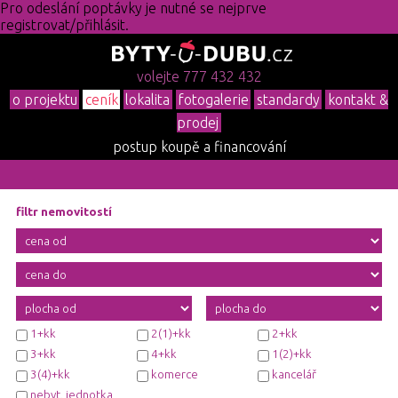
Pro odeslání poptávky je nutné se nejprve
registrovat/přihlásit.
volejte 777 432 432
o projektu
ceník
lokalita
fotogalerie
standardy
kontakt &
prodej
postup koupě a financování
filtr nemovitostí
1+kk
2(1)+kk
2+kk
3+kk
4+kk
1(2)+kk
3(4)+kk
komerce
kancelář
nebyt. jednotka