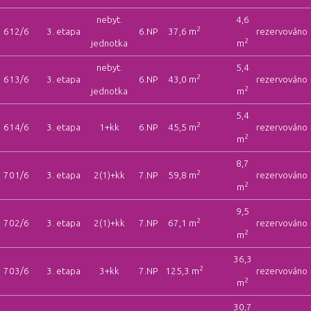
nebyt.
4,6
2
612/6
3. etapa
6.NP
37,6 m
rezervováno
2
jednotka
m
nebyt.
5,4
2
613/6
3. etapa
6.NP
43,0 m
rezervováno
2
jednotka
m
5,4
2
614/6
3. etapa
1+kk
6.NP
45,5 m
rezervováno
2
m
8,7
2
701/6
3. etapa
2(1)+kk
7.NP
59,8 m
rezervováno
2
m
9,5
2
702/6
3. etapa
2(1)+kk
7.NP
67,1 m
rezervováno
2
m
36,3
2
703/6
3. etapa
3+kk
7.NP
125,3 m
rezervováno
2
m
30,7