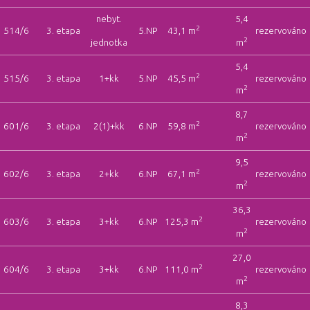
nebyt.
5,4
2
514/6
3. etapa
5.NP
43,1 m
rezervováno
2
jednotka
m
5,4
2
515/6
3. etapa
1+kk
5.NP
45,5 m
rezervováno
2
m
8,7
2
601/6
3. etapa
2(1)+kk
6.NP
59,8 m
rezervováno
2
m
9,5
2
602/6
3. etapa
2+kk
6.NP
67,1 m
rezervováno
2
m
36,3
2
603/6
3. etapa
3+kk
6.NP
125,3 m
rezervováno
2
m
27,0
2
604/6
3. etapa
3+kk
6.NP
111,0 m
rezervováno
2
m
8,3