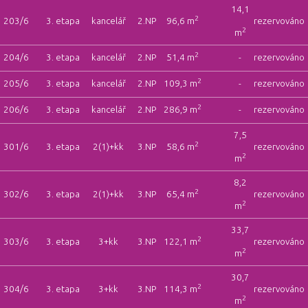
14,1
2
203/6
3. etapa
kancelář
2.NP
96,6 m
rezervováno
2
m
2
204/6
3. etapa
kancelář
2.NP
51,4 m
-
rezervováno
2
205/6
3. etapa
kancelář
2.NP
109,3 m
-
rezervováno
2
206/6
3. etapa
kancelář
2.NP
286,9 m
-
rezervováno
7,5
2
301/6
3. etapa
2(1)+kk
3.NP
58,6 m
rezervováno
2
m
8,2
2
302/6
3. etapa
2(1)+kk
3.NP
65,4 m
rezervováno
2
m
33,7
2
303/6
3. etapa
3+kk
3.NP
122,1 m
rezervováno
2
m
30,7
2
304/6
3. etapa
3+kk
3.NP
114,3 m
rezervováno
2
m