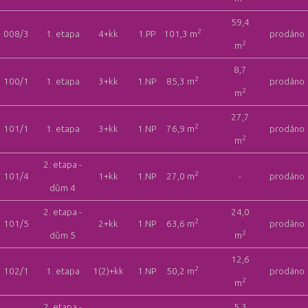
59,4
2
008/3
1. etapa
4+kk
1.PP
101,3 m
prodáno
2
m
8,7
2
100/1
1. etapa
3+kk
1.NP
85,3 m
prodáno
2
m
27,7
2
101/1
1. etapa
3+kk
1.NP
76,9 m
prodáno
2
m
2. etapa -
2
101/4
1+kk
1.NP
27,0 m
-
prodáno
dům 4
2. etapa -
24,0
2
101/5
2+kk
1.NP
63,6 m
prodáno
2
dům 5
m
12,6
2
102/1
1. etapa
1(2)+kk
1.NP
50,2 m
prodáno
2
m
2. etapa -
5,3