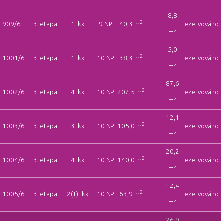
8,8
2
909/6
3. etapa
1+kk
9.NP
40,3 m
rezervováno
2
m
5,0
2
1001/6
3. etapa
1+kk
10.NP
38,3 m
rezervováno
2
m
87,6
2
1002/6
3. etapa
4+kk
10.NP
207,5 m
rezervováno
2
m
12,1
2
1003/6
3. etapa
3+kk
10.NP
105,0 m
rezervováno
2
m
20,2
2
1004/6
3. etapa
4+kk
10.NP
140,0 m
rezervováno
2
m
12,4
2
1005/6
3. etapa
2(1)+kk
10.NP
63,9 m
rezervováno
2
m
26,9